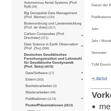
Autonomous Aerial Systems (Prof.
Datum der K
Ryll)
(34)
Big Geospatial Data Management
Publikation
(Prof. Werner)
(133)
Bodenordnung und Landentwicklung
(Prof. de Vries)
(317)
Jahr:
Carbon Composites (Prof.
Drechsler)
(371)
Jahr / Monat
Data Science in Earth Observation
(Prof. Zhu)
(306)
Semester:
Deutsches Geodätisches
Forschungsinstitut und Lehrstuhl
für Geodätische Geodynamik
TUM Einrich
(Prof. Seitz)
(4078)
Data/Software
(17)
BibTeX
Extern
(163)
Bachelorarbeiten
(3)
Masterarbeiten
Vor
(49)
Publikationen
(1174)
me
Poster/Präsentationen
(2613)