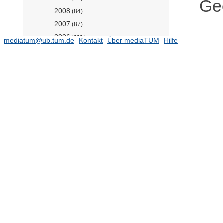
Geo
2008
(84)
2007
(87)
2006
(111)
mediatum@ub.tum.de
Kontakt
Über mediaTUM
Hilfe
2005
(75)
2004
(86)
2003
(66)
2002
(61)
2001
(71)
2000
(41)
1999
(55)
1998
(44)
1997
(13)
Jahresberichte
(28)
DGFI-Reporte
(11)
Earth System Modelling (Prof.
Boers)
(118)
Fernerkundungsanwendungen
(Prof. Anders)
(97)