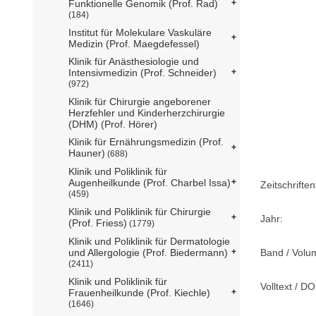
Funktionelle Genomik (Prof. Rad)
(184)
Institut für Molekulare Vaskuläre
Medizin (Prof. Maegdefessel)
Klinik für Anästhesiologie und
Intensivmedizin (Prof. Schneider)
(972)
Klinik für Chirurgie angeborener
Herzfehler und Kinderherzchirurgie
(DHM) (Prof. Hörer)
Klinik für Ernährungsmedizin (Prof.
Hauner)
(688)
Klinik und Poliklinik für
Augenheilkunde (Prof. Charbel Issa)
Zeitschriftent
(459)
Klinik und Poliklinik für Chirurgie
Jahr:
(Prof. Friess)
(1779)
Klinik und Poliklinik für Dermatologie
Band / Volu
und Allergologie (Prof. Biedermann)
(2411)
Klinik und Poliklinik für
Volltext / DO
Frauenheilkunde (Prof. Kiechle)
(1646)