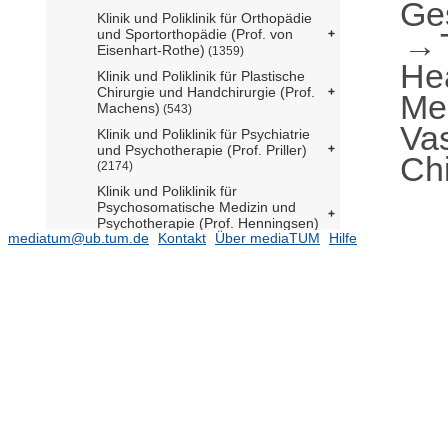
Ge
Klinik und Poliklinik für Orthopädie
und Sportorthopädie (Prof. von
Eisenhart-Rothe)
(1359)
He
Klinik und Poliklinik für Plastische
Chirurgie und Handchirurgie (Prof.
Me
Machens)
(543)
Va
Klinik und Poliklinik für Psychiatrie
und Psychotherapie (Prof. Priller)
Chi
(2174)
Klinik und Poliklinik für
Psychosomatische Medizin und
Psychotherapie (Prof. Henningsen)
mediatum@ub.tum.de
Kontakt
Über mediaTUM
Hilfe
(1152)
Klinik und Poliklinik für
RadioOnkologie und
Strahlentherapie (Prof. Combs)
(1834)
Klinik und Poliklinik für
Unfallchirurgie (Prof. Biberthaler)
(837)
Klinik und Poliklinik für Urologie
(Prof. Gschwend)
(1127)
Klinik und Poliklinik für Vaskuläre