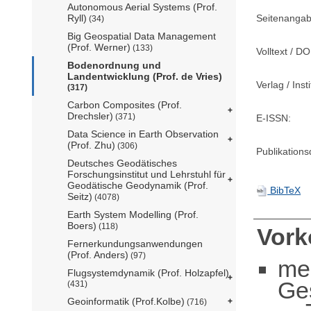
Autonomous Aerial Systems (Prof.
Seitenangab
Ryll)
(34)
Big Geospatial Data Management
(Prof. Werner)
(133)
Volltext / DO
Bodenordnung und
Landentwicklung (Prof. de Vries)
Verlag / Insti
(317)
Carbon Composites (Prof.
Drechsler)
(371)
E-ISSN:
Data Science in Earth Observation
(Prof. Zhu)
(306)
Publikation
Deutsches Geodätisches
Forschungsinstitut und Lehrstuhl für
Geodätische Geodynamik (Prof.
BibTeX
Seitz)
(4078)
Earth System Modelling (Prof.
Boers)
(118)
Vor
Fernerkundungsanwendungen
(Prof. Anders)
(97)
me
Flugsystemdynamik (Prof. Holzapfel)
Ge
(431)
Geoinformatik (Prof.Kolbe)
(716)