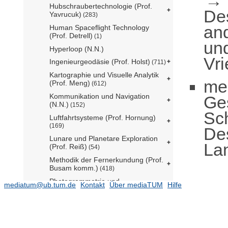
Hubschraubertechnologie (Prof.
De
Yavrucuk)
(283)
an
Human Spaceflight Technology
(Prof. Detrell)
(1)
und
Hyperloop (N.N.)
Vri
Ingenieurgeodäsie (Prof. Holst)
(711)
Kartographie und Visuelle Analytik
me
(Prof. Meng)
(612)
Kommunikation und Navigation
Ge
(N.N.)
(152)
Sc
Luftfahrtsysteme (Prof. Hornung)
(169)
De
Lunare und Planetare Exploration
Lan
(Prof. Reiß)
(54)
Methodik der Fernerkundung (Prof.
Busam komm.)
(418)
Photogrammetrie und
mediatum@ub.tum.de
Kontakt
Über mediaTUM
Hilfe
Fernerkundung (Prof. Busam)
(625)
Professur für
Raumfahrzeugkontrolle (Prof.
Kochdumper)
(1)