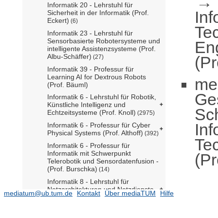
Informatik 20 - Lehrstuhl für
Inf
Sicherheit in der Informatik (Prof.
Eckert)
(6)
Te
Informatik 23 - Lehrstuhl für
Sensorbasierte Robotersysteme und
En
intelligente Assistenzsysteme (Prof.
Albu-Schäffer)
(Pr
(27)
Informatik 39 - Professur für
Learning AI for Dextrous Robots
me
(Prof. Bäuml)
Ge
Informatik 6 - Lehrstuhl für Robotik,
Künstliche Intelligenz und
Sc
Echtzeitsysteme (Prof. Knoll)
(2975)
Inf
Informatik 6 - Professur für Cyber
Physical Systems (Prof. Althoff)
(392)
Te
Informatik 6 - Professur für
Informatik mit Schwerpunkt
(Pr
Telerobotik und Sensordatenfusion -
(Prof. Burschka)
(14)
Informatik 8 - Lehrstuhl für
Netzarchitekturen und Netzdienste
mediatum@ub.tum.de
Kontakt
Über mediaTUM
Hilfe
(Prof. Carle)
(890)
Informatik 9 - Professur für Machine
Learning for Robotics (Marin komm.)