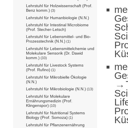
Lehrstuhl für Holzwissenschaft (Prof.
me
Benz komm.)
(3)
Ge
Lehrstuhl für Humanbiologie (N.N.)
Sch
Lehrstuhl für Intestinal Microbiome
(Prof. Stecher-Letsch)
Sc
Lehrstuhl für Lebensmittel- und Bio-
Prozesstechnik (N.N.)
Pro
(1)
Lehrstuhl für Lebensmittelchemie und
Küs
Molekulare Sensorik (Dr. Dawid
komm.)
(33)
me
Lehrstuhl für Livestock Systems
(Prof. Rufino)
(1)
Ge
Lehrstuhl für Mikrobielle Ökologie
(N.N.)
Lehrstuhl für Mikrobiologie (N.N.)
(13)
Sc
Lehrstuhl für Molekulare
Lif
Ernährungsmedizin (Prof.
Klingenspor)
(10)
Pro
Lehrstuhl für Nutritional Systems
Küs
Biology (Prof. Somoza)
(1)
Lehrstuhl für Pflanzenernährung