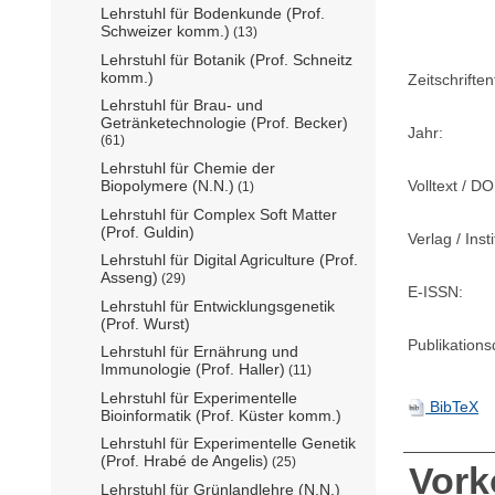
Lehrstuhl für Bodenkunde (Prof.
Schweizer komm.)
(13)
Lehrstuhl für Botanik (Prof. Schneitz
komm.)
Zeitschriftent
Lehrstuhl für Brau- und
Getränketechnologie (Prof. Becker)
Jahr:
(61)
Lehrstuhl für Chemie der
Volltext / DO
Biopolymere (N.N.)
(1)
Lehrstuhl für Complex Soft Matter
(Prof. Guldin)
Verlag / Insti
Lehrstuhl für Digital Agriculture (Prof.
Asseng)
(29)
E-ISSN:
Lehrstuhl für Entwicklungsgenetik
(Prof. Wurst)
Publikation
Lehrstuhl für Ernährung und
Immunologie (Prof. Haller)
(11)
Lehrstuhl für Experimentelle
BibTeX
Bioinformatik (Prof. Küster komm.)
Lehrstuhl für Experimentelle Genetik
(Prof. Hrabé de Angelis)
(25)
Vor
Lehrstuhl für Grünlandlehre (N.N.)