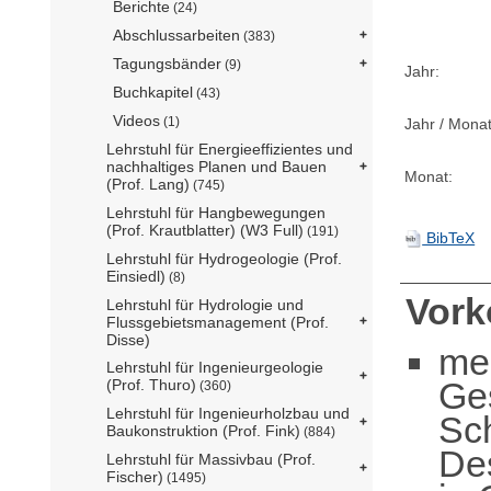
Berichte
(24)
Abschlussarbeiten
(383)
Tagungsbänder
(9)
Jahr:
Buchkapitel
(43)
Videos
(1)
Jahr / Monat
Lehrstuhl für Energieeffizientes und
nachhaltiges Planen und Bauen
Monat:
(Prof. Lang)
(745)
Lehrstuhl für Hangbewegungen
(Prof. Krautblatter) (W3 Full)
(191)
BibTeX
Lehrstuhl für Hydrogeologie (Prof.
Einsiedl)
(8)
Vor
Lehrstuhl für Hydrologie und
Flussgebietsmanagement (Prof.
Disse)
me
Lehrstuhl für Ingenieurgeologie
Ge
(Prof. Thuro)
(360)
Lehrstuhl für Ingenieurholzbau und
Sc
Baukonstruktion (Prof. Fink)
(884)
De
Lehrstuhl für Massivbau (Prof.
Fischer)
(1495)