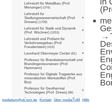
in 
Lehrstuhl für Metallbau (Prof.
(Pr
Mensinger)
(376)
Lehrstuhl für
me
Siedlungswasserwirtschaft (Prof.
Drewes)
(1709)
Ge
Lehrstuhl für Statik und Dynamik
(Prof. Wüchner)
(1053)
Lehrstuhl und Prüfamt für
De
Verkehrswegebau (Prof.
Freudenstein)
(416)
En
Leonhard Obermeyer Center
(81)
En
Professur für Brandwissenschaft und
Brandingenieurwesen (Prof.
Com
Hammann)
Eng
Professur für Digitale Tragwerke aus
mineralischen Werkstoffen (Prof.
Bo
Bos)
Professur für Geothermal
Technologies (Prof. Drews)
(96)
Professur für Hydromechanik (Prof.
mediatum@ub.tum.de
Kontakt
Über mediaTUM
Hilfe
Manhart)
(195)
Professur für Immobilienentwicklung