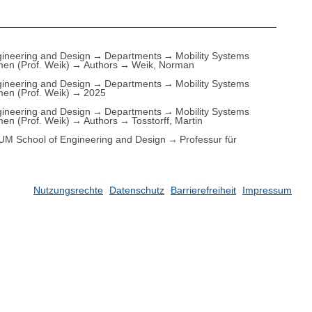
ineering and Design
Departments
Mobility Systems
men (Prof. Weik)
Authors
Weik, Norman
ineering and Design
Departments
Mobility Systems
men (Prof. Weik)
2025
ineering and Design
Departments
Mobility Systems
men (Prof. Weik)
Authors
Tosstorff, Martin
UM School of Engineering and Design
Professur für
Nutzungsrechte
Datenschutz
Barrierefreiheit
Impressum