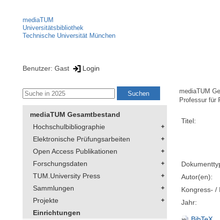
mediaTUM
Universitätsbibliothek
Technische Universität München
Benutzer: Gast
Login
mediaTUM Ge
Professur für
mediaTUM Gesamtbestand
Titel:
Hochschulbibliographie
Elektronische Prüfungsarbeiten
Open Access Publikationen
Forschungsdaten
Dokumentty
TUM.University Press
Autor(en):
Sammlungen
Kongress- / 
Projekte
Jahr:
Einrichtungen
BibTeX