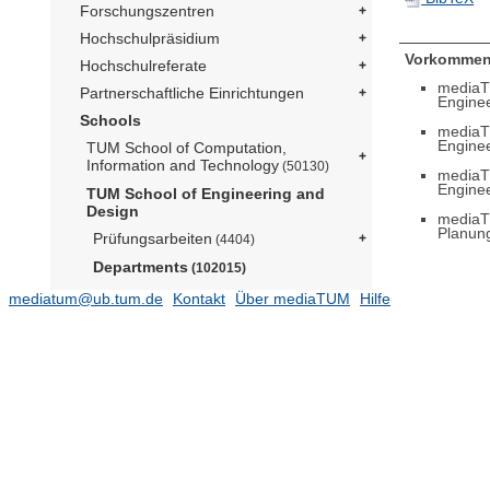
Forschungszentren
Hochschulpräsidium
Vorkommen
Hochschulreferate
mediaT
Partnerschaftliche Einrichtungen
Engine
Schools
mediaT
Engine
TUM School of Computation,
Information and Technology
(50130)
mediaT
Engine
TUM School of Engineering and
Design
mediaT
Planung
Prüfungsarbeiten
(4404)
Departments
(102015)
Aerospace and Geodesy
(15574)
mediatum@ub.tum.de
Kontakt
Über mediaTUM
Hilfe
Architecture
Civil and Environmental Engineering
(12289)
Energy and Process Engineering
(14052)
Engineering Physics and
Computation
(5076)
Materials Engineering
(2945)