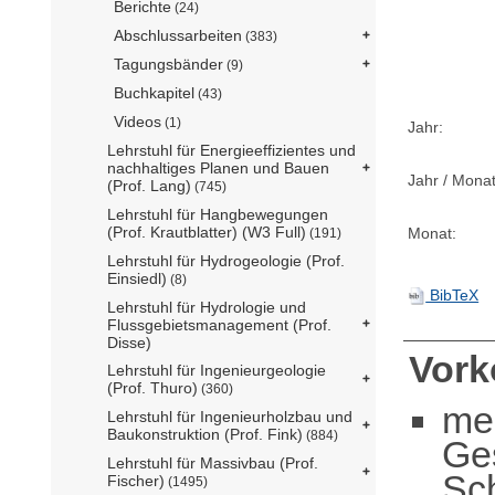
Berichte
(24)
Abschlussarbeiten
(383)
Tagungsbänder
(9)
Buchkapitel
(43)
Videos
(1)
Jahr:
Lehrstuhl für Energieeffizientes und
nachhaltiges Planen und Bauen
Jahr / Monat
(Prof. Lang)
(745)
Lehrstuhl für Hangbewegungen
(Prof. Krautblatter) (W3 Full)
Monat:
(191)
Lehrstuhl für Hydrogeologie (Prof.
Einsiedl)
(8)
BibTeX
Lehrstuhl für Hydrologie und
Flussgebietsmanagement (Prof.
Disse)
Vor
Lehrstuhl für Ingenieurgeologie
(Prof. Thuro)
(360)
me
Lehrstuhl für Ingenieurholzbau und
Baukonstruktion (Prof. Fink)
(884)
Ge
Lehrstuhl für Massivbau (Prof.
Sc
Fischer)
(1495)