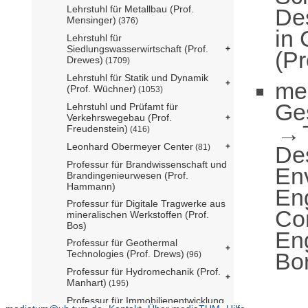
Lehrstuhl für Metallbau (Prof.
De
Mensinger)
(376)
in 
Lehrstuhl für
Siedlungswasserwirtschaft (Prof.
(Pr
Drewes)
(1709)
Lehrstuhl für Statik und Dynamik
me
(Prof. Wüchner)
(1053)
Ge
Lehrstuhl und Prüfamt für
Verkehrswegebau (Prof.
Freudenstein)
(416)
Leonhard Obermeyer Center
De
(81)
Professur für Brandwissenschaft und
En
Brandingenieurwesen (Prof.
Hammann)
En
Professur für Digitale Tragwerke aus
Com
mineralischen Werkstoffen (Prof.
Bos)
Eng
Professur für Geothermal
Bo
Technologies (Prof. Drews)
(96)
Professur für Hydromechanik (Prof.
Manhart)
(195)
Professur für Immobilienentwicklung