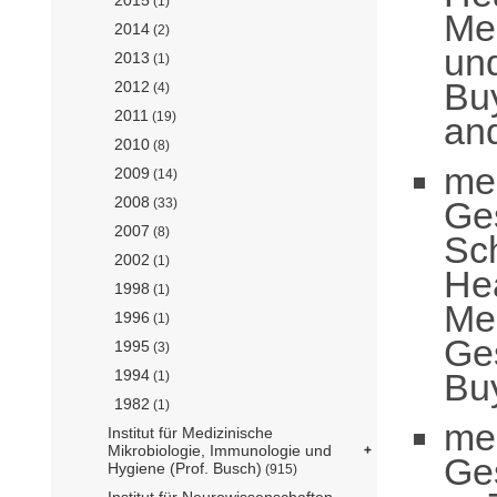
(1)
Me
2014
(2)
und
2013
(1)
Bu
2012
(4)
2011
(19)
and
2010
(8)
me
2009
(14)
2008
Ge
(33)
2007
(8)
Sc
2002
(1)
He
1998
(1)
Me
1996
(1)
Ges
1995
(3)
Bu
1994
(1)
1982
(1)
me
Institut für Medizinische
Mikrobiologie, Immunologie und
Ge
Hygiene (Prof. Busch)
(915)
Institut für Neurowissenschaften