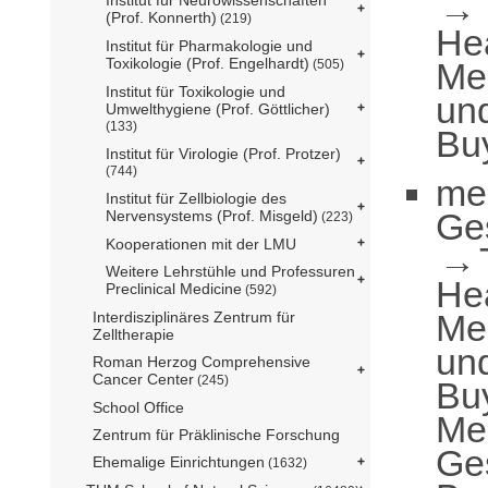
(Prof. Konnerth)
(219)
He
Institut für Pharmakologie und
Toxikologie (Prof. Engelhardt)
Me
(505)
Institut für Toxikologie und
und
Umwelthygiene (Prof. Göttlicher)
(133)
Bu
Institut für Virologie (Prof. Protzer)
(744)
me
Institut für Zellbiologie des
Ge
Nervensystems (Prof. Misgeld)
(223)
Kooperationen mit der LMU
Weitere Lehrstühle und Professuren
He
Preclinical Medicine
(592)
Me
Interdisziplinäres Zentrum für
Zelltherapie
und
Roman Herzog Comprehensive
Cancer Center
(245)
Bu
School Office
Me
Zentrum für Präklinische Forschung
Ges
Ehemalige Einrichtungen
(1632)