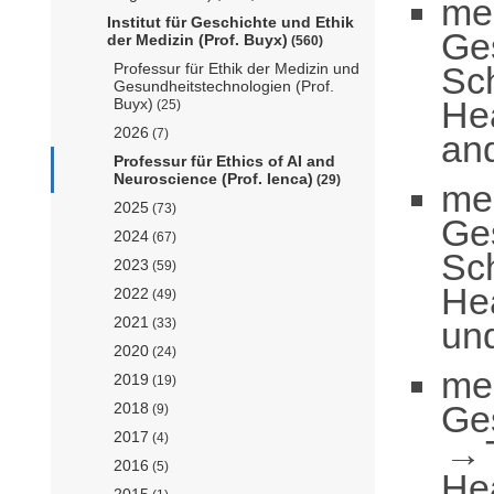
me
Institut für Geschichte und Ethik
Ge
der Medizin (Prof. Buyx)
(560)
Sc
Professur für Ethik der Medizin und
Gesundheitstechnologien (Prof.
He
Buyx)
(25)
2026
(7)
and
Professur für Ethics of AI and
Neuroscience (Prof. Ienca)
(29)
me
2025
(73)
Ge
2024
(67)
Sc
2023
(59)
He
2022
(49)
2021
und
(33)
2020
(24)
me
2019
(19)
Ge
2018
(9)
2017
(4)
2016
(5)
He
2015