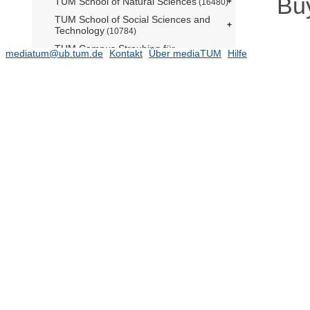
Bu
TUM School of Natural Sciences
(16480)
TUM School of Social Sciences and
Technology
(10784)
TUM Campus Straubing für
mediatum@ub.tum.de
Kontakt
Über mediaTUM
Hilfe
Biotechnologie und Nachhaltigkeit
Serviceeinrichtungen
TUM Institute for LifeLong Learning
TUM Graduate School
Zentrale Verwaltung