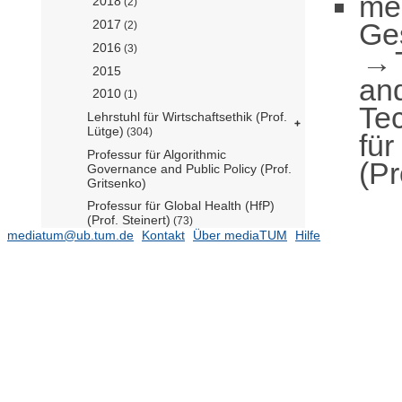
me
2018
(2)
Ge
2017
(2)
2016
(3)
2015
an
2010
(1)
Te
Lehrstuhl für Wirtschaftsethik (Prof.
Lütge)
(304)
für
Professur für Algorithmic
(Pr
Governance and Public Policy (Prof.
Gritsenko)
Professur für Global Health (HfP)
(Prof. Steinert)
(73)
mediatum@ub.tum.de
Kontakt
Über mediaTUM
Hilfe
Professur für Global Security and
Technology (HfP) (Prof. Paula)
(6)
Professur für International Political
Economy (N.N.)
(11)
Professur für Mobility Policy (Prof.
Loder)
(252)
Professur für Policy Analysis (HfP)
(Prof. Wurster)
(112)
Professur für Political Data Science