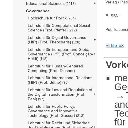
Verlag / Insti
Educational Sciences
(2918)
Governance
E-ISSN:
Hochschule für Politik
(204)
Lehrstuhl für Computational Social
Publikation
Science (Prof. Pfeffer)
(212)
Lehrstuhl für Digital Governance
(HfP) (Prof. Theocharis)
(128)
BibTeX
Lehrstuhl für European and Global
Governance (HfP) (Prof. Conceição-
Heldt)
(118)
Vor
Lehrstuhl für Human-Centered
Computing (Prof. Diesner)
me
Lehrstuhl für International Relations
(HfP) (Prof. Büthe)
(85)
Ge
Lehrstuhl für Law and Regulation of
the Digital Transformation (Prof.
Paal)
(97)
an
Lehrstuhl für Public Policy,
Te
Governance and Innovative
Technology (Prof. Gasser)
(213)
für
Lehrstuhl für Recht und Sicherheit
der Digitalisierung (Prof. Heckmann)