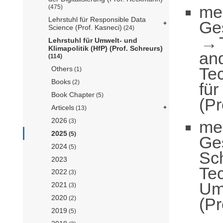
me
(475)
Lehrstuhl für Responsible Data
Ge
Science (Prof. Kasneci)
(24)
Lehrstuhl für Umwelt- und
Klimapolitik (HfP) (Prof. Schreurs)
an
(114)
Te
Others
(1)
Books
(2)
für
Book Chapter
(5)
(Pr
Articels
(13)
2026
me
(3)
2025
(5)
Ge
2024
(5)
Sch
2023
Te
2022
(3)
Umw
2021
(3)
2020
(Pr
(2)
2019
(5)