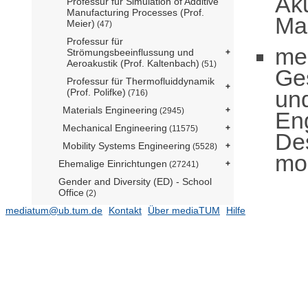
Aku
Professur für Simulation of Additive
Manufacturing Processes (Prof.
Ma
Meier)
(47)
Professur für
me
Strömungsbeeinflussung und
Aeroakustik (Prof. Kaltenbach)
(51)
Ge
Professur für Thermofluiddynamik
un
(Prof. Polifke)
(716)
Materials Engineering
(2945)
En
Mechanical Engineering
(11575)
De
Mobility Systems Engineering
(5528)
mob
Ehemalige Einrichtungen
(27241)
Gender and Diversity (ED) - School
Office
(2)
mediatum@ub.tum.de
Forschungseinrichtung
Kontakt
Über mediaTUM
Hilfe
Satellitengeodäsie (BE)
(1)
TUM School of Life Sciences
TUM School of Management
TUM School of Medicine and Health
TUM School of Natural Sciences
(16479)