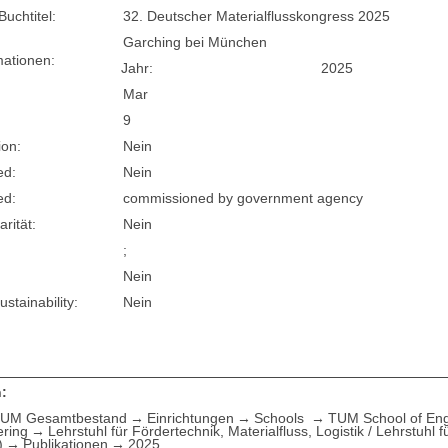
Buchtitel:
32. Deutscher Materialflusskongress 2025
Garching bei München
mationen:
Jahr:
2025
Mar
9
ion:
Nein
ed:
Nein
ed:
commissioned by government agency
arität:
Nein
;
Nein
stainability:
Nein
:
UM Gesamtbestand
Einrichtungen
Schools
TUM School of Eng
ering
Lehrstuhl für Fördertechnik, Materialfluss, Logistik / Lehrstuhl 
)
Publikationen
2025