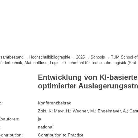
samtbestand
Hochschulbibliographie
2025
Schools
TUM School of
Fördertechnik, Materialfluss, Logistik / Lehrstuhl für Technische Logistik (Prof.
Entwicklung von KI-basiert
optimierter Auslagerungsstr
p:
Konferenzbeitrag
Zöls, K; Mayr, H.; Wegner, M.; Engelmayer, A.; Castil
oautoren:
ja
:
national
Contribution:
Contribution to Practice