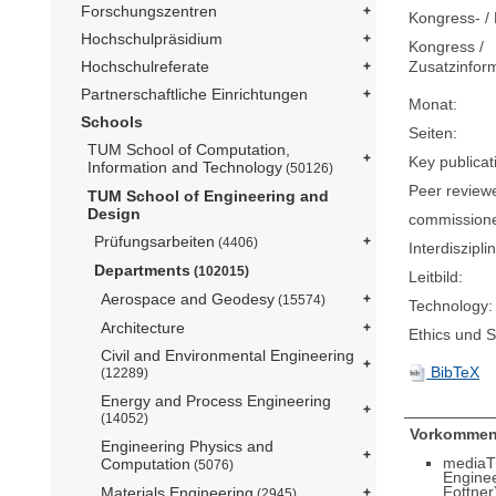
Forschungszentren
Kongress- / 
Hochschulpräsidium
Kongress /
Zusatzinfor
Hochschulreferate
Partnerschaftliche Einrichtungen
Monat:
Schools
Seiten:
TUM School of Computation,
Key publicat
Information and Technology
(50126)
Peer review
TUM School of Engineering and
Design
commission
Prüfungsarbeiten
(4406)
Interdisziplin
Departments
(102015)
Leitbild:
Aerospace and Geodesy
(15574)
Technology:
Architecture
Ethics und Su
Civil and Environmental Engineering
BibTeX
(12289)
Energy and Process Engineering
(14052)
Vorkommen
Engineering Physics and
mediaT
Computation
(5076)
Engine
Fottner
Materials Engineering
(2945)