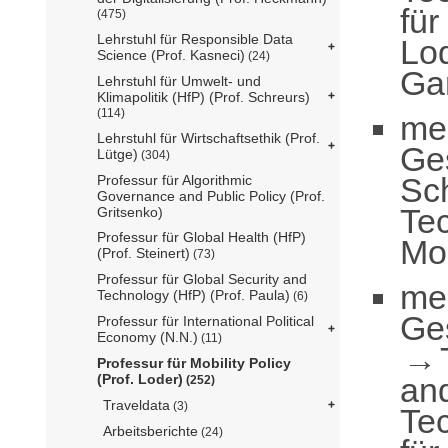
für
(475)
Lehrstuhl für Responsible Data
Lo
Science (Prof. Kasneci)
(24)
Ga
Lehrstuhl für Umwelt- und
Klimapolitik (HfP) (Prof. Schreurs)
(114)
me
Lehrstuhl für Wirtschaftsethik (Prof.
Ge
Lütge)
(304)
Sch
Professur für Algorithmic
Governance and Public Policy (Prof.
Te
Gritsenko)
Professur für Global Health (HfP)
Mob
(Prof. Steinert)
(73)
Professur für Global Security and
me
Technology (HfP) (Prof. Paula)
(6)
Ge
Professur für International Political
Economy (N.N.)
(11)
Professur für Mobility Policy
an
(Prof. Loder)
(252)
Traveldata
(3)
Te
Arbeitsberichte
(24)