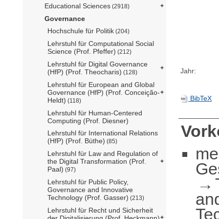
Educational Sciences
(2918)
Governance
Hochschule für Politik
(204)
Lehrstuhl für Computational Social
Science (Prof. Pfeffer)
(212)
Lehrstuhl für Digital Governance
Jahr:
(HfP) (Prof. Theocharis)
(128)
Lehrstuhl für European and Global
Governance (HfP) (Prof. Conceição-
BibTeX
Heldt)
(118)
Lehrstuhl für Human-Centered
Computing (Prof. Diesner)
Vor
Lehrstuhl für International Relations
(HfP) (Prof. Büthe)
(85)
me
Lehrstuhl für Law and Regulation of
the Digital Transformation (Prof.
Ge
Paal)
(97)
Lehrstuhl für Public Policy,
Governance and Innovative
an
Technology (Prof. Gasser)
(213)
Te
Lehrstuhl für Recht und Sicherheit
der Digitalisierung (Prof. Heckmann)