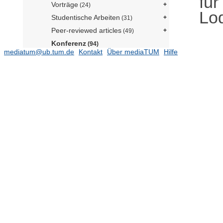
für
Vorträge
(24)
Lo
Studentische Arbeiten
(31)
Peer-reviewed articles
(49)
Konferenz
(94)
mediatum@ub.tum.de
Kontakt
Über mediaTUM
Hilfe
Yerko Calquín Miranda
Anna Eberhardt
(1)
Zhihua Jin
(7)
Vincent Wessling
(3)
Lion Pfeil
(1)
Helena Gartmeier
(3)
Keke Merz
(3)
Martin Schlett
(5)
Friederike Beck
(4)
Professur für Policy Analysis (HfP)
(Prof. Wurster)
(112)
Professur für Political Data Science
(HfP) (N.N.)
(6)
Professur für Political Economy
(Prof. Seidl)
(3)