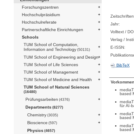
Forschungszentren
Hochschulpräsidium
Zeitschriftent
Hochschulreferate
Jahr:
Partnerschaftliche Einrichtungen
Volltext / DO
Schools
Verlag / Insti
TUM School of Computation,
E-ISSN:
Information and Technology
(50131)
Publikation
TUM School of Engineering and Design
TUM School of Life Sciences
BibTeX
TUM School of Management
TUM School of Medicine and Health
Vorkommen
TUM School of Natural Sciences
mediaT
(16480)
based M
Prüfungsarbeiten
(4376)
mediaT
für AI-
Departments
(8277)
mediaT
Chemistry
(3035)
based M
Bioscience
(597)
mediaT
based M
Physics
(4657)