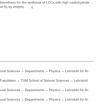
orefinery for the synthesis of LCCs with high carbohydrate
15 wt %) by employ...
»
ural Sciences
Departments
Physics
Lehrstuhl für AI-
Fakultäten
TUM School of Natural Sciences
Lehrstuhl
ural Sciences
Departments
Physics
Lehrstuhl für AI-
ural Sciences
Departments
Physics
Lehrstuhl für AI-