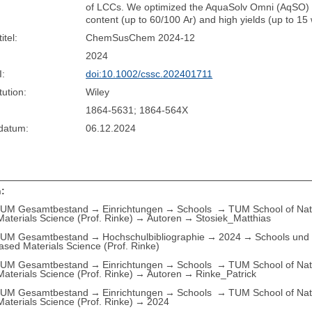
of LCCs. We optimized the AquaSolv Omni (AqSO) bi
content (up to 60/100 Ar) and high yields (up to 
itel:
ChemSusChem 2024-12
2024
I:
doi:10.1002/cssc.202401711
tution:
Wiley
1864-5631; 1864-564X
sdatum:
06.12.2024
:
UM Gesamtbestand
Einrichtungen
Schools
TUM School of Nat
aterials Science (Prof. Rinke)
Autoren
Stosiek_Matthias
UM Gesamtbestand
Hochschulbibliographie
2024
Schools und 
based Materials Science (Prof. Rinke)
UM Gesamtbestand
Einrichtungen
Schools
TUM School of Nat
aterials Science (Prof. Rinke)
Autoren
Rinke_Patrick
UM Gesamtbestand
Einrichtungen
Schools
TUM School of Nat
aterials Science (Prof. Rinke)
2024