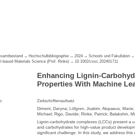
samtbestand
Hochschulbibliographie
2024
Schools und Fakultäten
AI-based Materials Science (Prof. Rinke)
10.1002/cssc.202401711
Enhancing Lignin‐Carbohyd
Properties With Machine Le
p:
Zeitschriftenaufsatz
Diment, Daryna; Löfgren, Joakim; Alopaeus, Marie;
Michael; Rigo, Davide; Rinke, Patrick; Balakshin, Mi
Lignin-carbohydrate complexes (LCCs) present a un
and carbohydrates for high-value product developm
significant challenge. In this study, we address thi