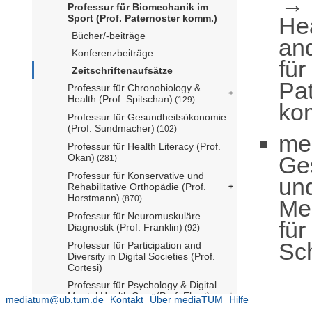
Professur für Biomechanik im
He
Sport (Prof. Paternoster komm.)
Bücher/-beiträge
an
Konferenzbeiträge
für
Zeitschriftenaufsätze
Pat
Professur für Chronobiology &
Health (Prof. Spitschan)
(129)
ko
Professur für Gesundheitsökonomie
(Prof. Sundmacher)
(102)
me
Professur für Health Literacy (Prof.
Ge
Okan)
(281)
Professur für Konservative und
un
Rehabilitative Orthopädie (Prof.
Horstmann)
(870)
Me
Professur für Neuromuskuläre
für
Diagnostik (Prof. Franklin)
(92)
Sch
Professur für Participation and
Diversity in Digital Societies (Prof.
Cortesi)
Professur für Psychology & Digital
Mental Health Care (Prof. Ebert)
mediatum@ub.tum.de
Kontakt
Über mediaTUM
Hilfe
(295)