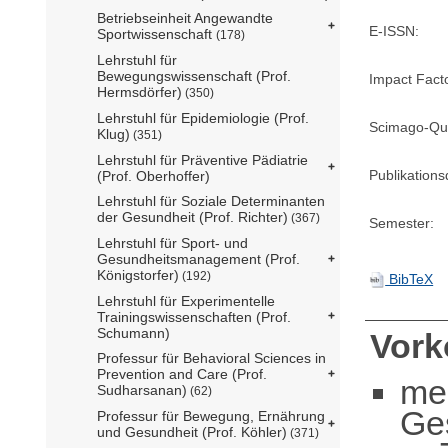
Betriebseinheit Angewandte
E-ISSN:
Sportwissenschaft
(178)
Lehrstuhl für
Bewegungswissenschaft (Prof.
Impact Fact
Hermsdörfer)
(350)
Lehrstuhl für Epidemiologie (Prof.
Scimago-Qua
Klug)
(351)
Lehrstuhl für Präventive Pädiatrie
Publikation
(Prof. Oberhoffer)
Lehrstuhl für Soziale Determinanten
der Gesundheit (Prof. Richter)
(367)
Semester:
Lehrstuhl für Sport- und
Gesundheitsmanagement (Prof.
Königstorfer)
(192)
BibTeX
Lehrstuhl für Experimentelle
Trainingswissenschaften (Prof.
Schumann)
Vor
Professur für Behavioral Sciences in
Prevention and Care (Prof.
me
Sudharsanan)
(62)
Ge
Professur für Bewegung, Ernährung
und Gesundheit (Prof. Köhler)
(371)