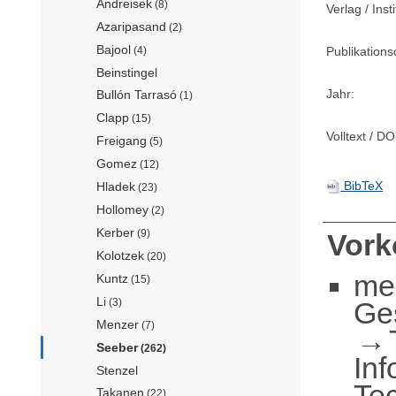
Andreisek
(8)
Verlag / Insti
Azaripasand
(2)
Bajool
Publikation
(4)
Beinstingel
Jahr:
Bullón Tarrasó
(1)
Clapp
(15)
Volltext / DO
Freigang
(5)
Gomez
(12)
BibTeX
Hladek
(23)
Hollomey
(2)
Kerber
(9)
Vor
Kolotzek
(20)
me
Kuntz
(15)
Li
Ge
(3)
Menzer
(7)
Seeber
(262)
Inf
Stenzel
Te
Takanen
(22)