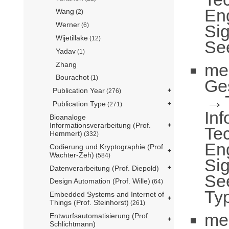
En
Wang
(2)
Werner
Sig
(6)
Wijetillake
(12)
Se
Yadav
(1)
me
Zhang
Bourachot
(1)
Ge
Publication Year
(276)
Publication Type
(271)
Inf
Bioanaloge
Informationsverarbeitung (Prof.
Te
Hemmert)
(332)
En
Codierung und Kryptographie (Prof.
Wachter-Zeh)
(584)
Sig
Datenverarbeitung (Prof. Diepold)
Se
Design Automation (Prof. Wille)
(64)
Ty
Embedded Systems and Internet of
Things (Prof. Steinhorst)
(261)
me
Entwurfsautomatisierung (Prof.
Schlichtmann)