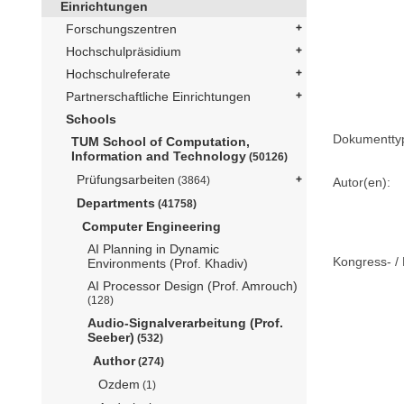
Einrichtungen
Forschungszentren
Hochschulpräsidium
Hochschulreferate
Partnerschaftliche Einrichtungen
Schools
Dokumentty
TUM School of Computation,
Information and Technology
(50126)
Prüfungsarbeiten
(3864)
Autor(en):
Departments
(41758)
Computer Engineering
AI Planning in Dynamic
Kongress- / 
Environments (Prof. Khadiv)
AI Processor Design (Prof. Amrouch)
(128)
Audio-Signalverarbeitung (Prof.
Seeber)
(532)
Author
(274)
Ozdem
(1)