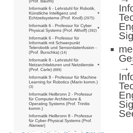
(Prof. Bäuml)
Inf
Informatik 6 - Lehrstuhl für Robotik,
Künstliche Intelligenz und
Te
Echtzeitsysteme (Prof. Knoll)
(2975)
En
Informatik 6 - Professur für Cyber
Physical Systems (Prof. Althoff)
(392)
Sig
Informatik 6 - Professur für
Informatik mit Schwerpunkt
me
Telerobotik und Sensordatenfusion -
(Prof. Burschka)
(14)
Ge
Informatik 8 - Lehrstuhl für
Netzarchitekturen und Netzdienste
(Prof. Carle)
(889)
Inf
Informatik 9 - Professur für Machine
Learning for Robotics (Marin komm.)
Te
(3)
En
Informatik Heilbronn 2 - Professur
für Computer Architecture &
Sig
Operating Systems (Prof. Trinitis
komm.)
Se
Informatik Heilbronn 8 - Professur
für Cyber-Physical Systems (Prof.
Alanwar)
Informatik Heilbronn 9 - Professur