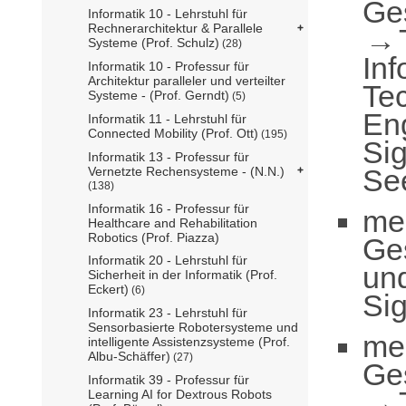
Ge
Informatik 10 - Lehrstuhl für
Rechnerarchitektur & Parallele
Systeme (Prof. Schulz)
(28)
Inf
Informatik 10 - Professur für
Architektur paralleler und verteilter
Te
Systeme - (Prof. Gerndt)
(5)
En
Informatik 11 - Lehrstuhl für
Connected Mobility (Prof. Ott)
(195)
Sig
Informatik 13 - Professur für
Se
Vernetzte Rechensysteme - (N.N.)
(138)
Informatik 16 - Professur für
me
Healthcare and Rehabilitation
Robotics (Prof. Piazza)
Ge
Informatik 20 - Lehrstuhl für
und
Sicherheit in der Informatik (Prof.
Eckert)
(6)
Sig
Informatik 23 - Lehrstuhl für
Sensorbasierte Robotersysteme und
me
intelligente Assistenzsysteme (Prof.
Albu-Schäffer)
(27)
Ge
Informatik 39 - Professur für
Learning AI for Dextrous Robots