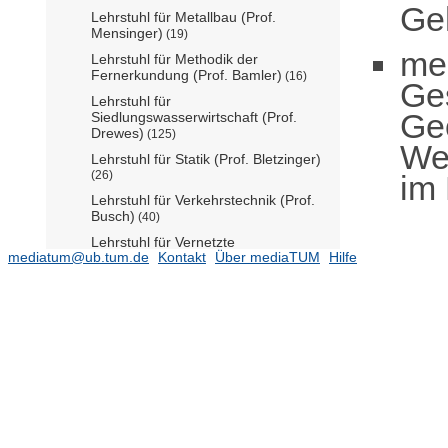
Ge
Lehrstuhl für Metallbau (Prof.
Mensinger)
(19)
me
Lehrstuhl für Methodik der
Fernerkundung (Prof. Bamler)
(16)
Ge
Lehrstuhl für
Ge
Siedlungswasserwirtschaft (Prof.
Drewes)
(125)
Wer
Lehrstuhl für Statik (Prof. Bletzinger)
(26)
im
Lehrstuhl für Verkehrstechnik (Prof.
Busch)
(40)
Lehrstuhl für Vernetzte
mediatum@ub.tum.de
Kontakt
Über mediaTUM
Hilfe
Verkehrssysteme (Prof. Antoniou)
(36)
Lehrstuhl für Wasserbau und
Wasserwirtschaft (Prof. Rutschmann)
(43)
Lehrstuhl für Werkstoffe und
Werkstoffprüfung im Bauwesen
(Prof. Gehlen)
(45)
Lehrstuhl für Zerstörungsfreie
Prüfung (Prof. Große)
(2)
Lehrstuhl und Prüfamt für Grundbau,