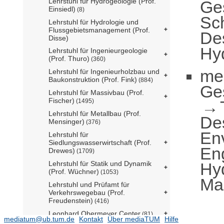
Lehrstuhl für Hydrogeologie (Prof.
Ge
Einsiedl)
(8)
Sc
Lehrstuhl für Hydrologie und
Flussgebietsmanagement (Prof.
De
Disse)
Hy
Lehrstuhl für Ingenieurgeologie
(Prof. Thuro)
(360)
me
Lehrstuhl für Ingenieurholzbau und
Baukonstruktion (Prof. Fink)
(884)
Ge
Lehrstuhl für Massivbau (Prof.
Fischer)
(1495)
Lehrstuhl für Metallbau (Prof.
De
Mensinger)
(376)
En
Lehrstuhl für
Siedlungswasserwirtschaft (Prof.
En
Drewes)
(1709)
Hy
Lehrstuhl für Statik und Dynamik
(Prof. Wüchner)
(1053)
Ma
Lehrstuhl und Prüfamt für
Verkehrswegebau (Prof.
Freudenstein)
(416)
Leonhard Obermeyer Center
(81)
mediatum@ub.tum.de
Kontakt
Über mediaTUM
Hilfe