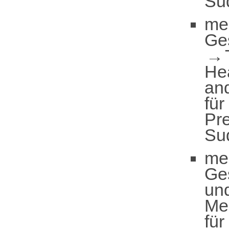
Su
me
Ge
He
an
für
Pre
Su
me
Ge
un
Me
für