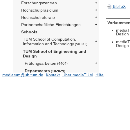
Forschungszentren
BibTeX
Hochschulpräsidium
Hochschulreferate
Vorkommen
Partnerschaftliche Einrichtungen
mediaT
Schools
Design
TUM School of Computation,
mediaT
Information and Technology
(50131)
Design 
TUM School of Engineering and
Design
Prüfungsarbeiten
(4404)
Departments
(102029)
mediatum@ub.tum.de
Kontakt
Über mediaTUM
Hilfe
Aerospace and Geodesy
(15579)
Architecture
Architekturmuseum (Prof. Lepik)
(174)
Lehrstuhl für Architectural Design
and Participation (Prof. Kéré)
(8)
Lehrstuhl für Architecture and
Timber Construction (Prof. Birk)
(29704)