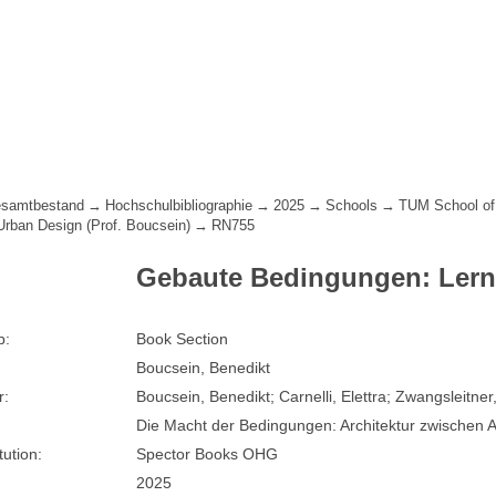
samtbestand
Hochschulbibliographie
2025
Schools
TUM School of
 Urban Design (Prof. Boucsein)
RN755
Gebaute Bedingungen: Lerne
p:
Book Section
Boucsein, Benedikt
r:
Boucsein, Benedikt; Carnelli, Elettra; Zwangsleitner
Die Macht der Bedingungen: Architektur zwischen 
tution:
Spector Books OHG
2025