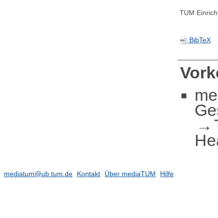
TUM Einrich
BibTeX
Vor
me
Ge
He
mediatum@ub.tum.de
Kontakt
Über mediaTUM
Hilfe