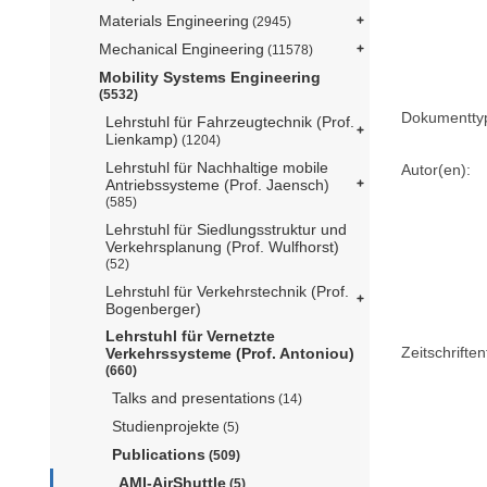
Materials Engineering
(2945)
Mechanical Engineering
(11578)
Mobility Systems Engineering
(5532)
Dokumentty
Lehrstuhl für Fahrzeugtechnik (Prof.
Lienkamp)
(1204)
Lehrstuhl für Nachhaltige mobile
Autor(en):
Antriebssysteme (Prof. Jaensch)
(585)
Lehrstuhl für Siedlungsstruktur und
Verkehrsplanung (Prof. Wulfhorst)
(52)
Lehrstuhl für Verkehrstechnik (Prof.
Bogenberger)
Lehrstuhl für Vernetzte
Zeitschriftent
Verkehrssysteme (Prof. Antoniou)
(660)
Talks and presentations
(14)
Studienprojekte
(5)
Publications
(509)
AMI-AirShuttle
(5)