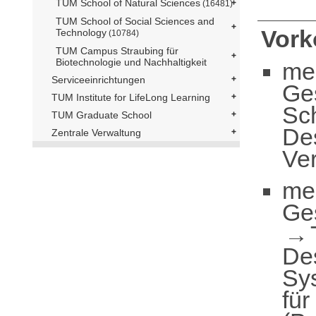
TUM School of Natural Sciences
(16481)
TUM School of Social Sciences and
Vor
Technology
(10784)
TUM Campus Straubing für
Biotechnologie und Nachhaltigkeit
me
Serviceeinrichtungen
Ge
TUM Institute for LifeLong Learning
Sc
TUM Graduate School
De
Zentrale Verwaltung
Ver
me
Ge
De
Sy
für