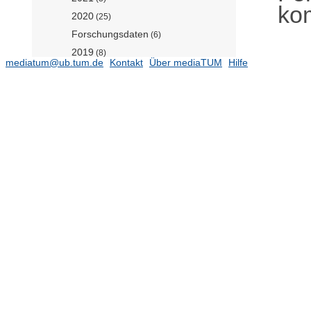
ko
2020
(25)
Forschungsdaten
(6)
2019
(8)
mediatum@ub.tum.de
Kontakt
Über mediaTUM
Hilfe
2018
(25)
2017
(17)
2016
(19)
2015
(47)
2014
(35)
2013
(27)
2012
(35)
2011
(42)
2010
(33)
2009
(39)
2008
(29)
2007
(2)
Photogrammetrie und
Fernerkundung (Prof. Busam)
(625)