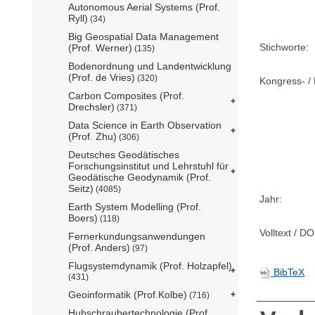
Autonomous Aerial Systems (Prof.
Ryll)
(34)
Big Geospatial Data Management
Stichworte:
(Prof. Werner)
(135)
Bodenordnung und Landentwicklung
(Prof. de Vries)
(320)
Kongress- / 
Carbon Composites (Prof.
Drechsler)
(371)
Data Science in Earth Observation
(Prof. Zhu)
(306)
Deutsches Geodätisches
Forschungsinstitut und Lehrstuhl für
Geodätische Geodynamik (Prof.
Seitz)
(4085)
Jahr:
Earth System Modelling (Prof.
Boers)
(118)
Volltext / DO
Fernerkundungsanwendungen
(Prof. Anders)
(97)
Flugsystemdynamik (Prof. Holzapfel)
BibTeX
(431)
Geoinformatik (Prof.Kolbe)
(716)
Hubschraubertechnologie (Prof.