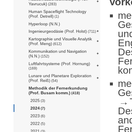
Vor
Yavrucuk)
(283)
Human Spaceflight Technology
me
(Prof. Detrell)
(1)
Ge
Hyperloop (N.N.)
un
Ingenieurgeodäsie (Prof. Holst)
(711)
Kartographie und Visuelle Analytik
En
(Prof. Meng)
(612)
De
Kommunikation und Navigation
(N.N.)
(152)
Fe
Luftfahrtsysteme (Prof. Hornung)
ko
(169)
Lunare und Planetare Exploration
me
(Prof. Reiß)
(54)
Methodik der Fernerkundung
Ge
(Prof. Busam komm.)
(418)
2025
(3)
De
2024
(7)
2023
(6)
an
2022
(5)
Fe
2021
(3)