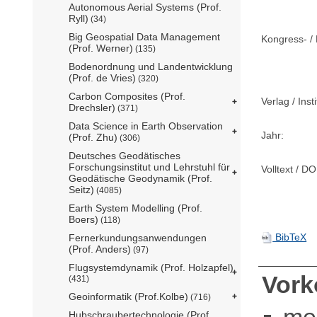
Autonomous Aerial Systems (Prof.
Ryll)
(34)
Big Geospatial Data Management
Kongress- / 
(Prof. Werner)
(135)
Bodenordnung und Landentwicklung
(Prof. de Vries)
(320)
Carbon Composites (Prof.
Verlag / Insti
Drechsler)
(371)
Data Science in Earth Observation
Jahr:
(Prof. Zhu)
(306)
Deutsches Geodätisches
Forschungsinstitut und Lehrstuhl für
Volltext / DO
Geodätische Geodynamik (Prof.
Seitz)
(4085)
Earth System Modelling (Prof.
Boers)
(118)
BibTeX
Fernerkundungsanwendungen
(Prof. Anders)
(97)
Flugsystemdynamik (Prof. Holzapfel)
Vor
(431)
Geoinformatik (Prof.Kolbe)
(716)
me
Hubschraubertechnologie (Prof.