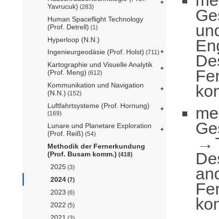
Yavrucuk)
(283)
Ge
Human Spaceflight Technology
un
(Prof. Detrell)
(1)
Hyperloop (N.N.)
En
Ingenieurgeodäsie (Prof. Holst)
(711)
De
Kartographie und Visuelle Analytik
Fe
(Prof. Meng)
(612)
Kommunikation und Navigation
ko
(N.N.)
(152)
Luftfahrtsysteme (Prof. Hornung)
me
(169)
Ge
Lunare und Planetare Exploration
(Prof. Reiß)
(54)
Methodik der Fernerkundung
De
(Prof. Busam komm.)
(418)
2025
(3)
an
2024
(7)
Fe
2023
(6)
ko
2022
(5)
2021
(3)