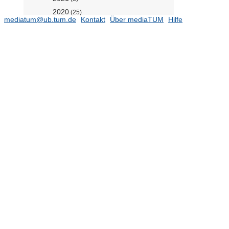
2020
(25)
mediatum@ub.tum.de
Kontakt
Über mediaTUM
Hilfe
Forschungsdaten
(6)
2019
(8)
2018
(25)
2017
(17)
2016
(19)
2015
(47)
2014
(35)
2013
(27)
2012
(35)
2011
(42)
2010
(33)
2009
(39)
2008
(29)
2007
(2)
Photogrammetrie und
Fernerkundung (Prof. Busam)
(625)