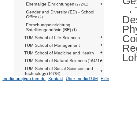
Ge
Ehemalige Einrichtungen
(27241)
Gender and Diversity (ED) - School
De
Office
(2)
Forschungseinrichtung
Ph
Satellitengeodäsie (BE)
(1)
Co
TUM School of Life Sciences
Reg
TUM School of Management
TUM School of Medicine and Health
Lo
TUM School of Natural Sciences
(16481)
TUM School of Social Sciences and
Technology
(10784)
mediatum@ub.tum.de
Kontakt
Über mediaTUM
Hilfe
TUM Campus Straubing für
Biotechnologie und Nachhaltigkeit
Serviceeinrichtungen
TUM Institute for LifeLong Learning
TUM Graduate School
Zentrale Verwaltung