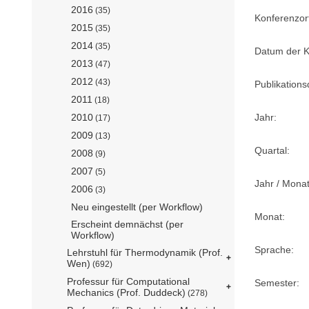
2016
(35)
Konferenzor
2015
(35)
2014
(35)
Datum der K
2013
(47)
2012
(43)
Publikation
2011
(18)
2010
Jahr:
(17)
2009
(13)
Quartal:
2008
(9)
2007
(5)
Jahr / Monat
2006
(3)
Neu eingestellt (per Workflow)
Monat:
Erscheint demnächst (per
Workflow)
Sprache:
Lehrstuhl für Thermodynamik (Prof.
Wen)
(692)
Professur für Computational
Semester:
Mechanics (Prof. Duddeck)
(278)