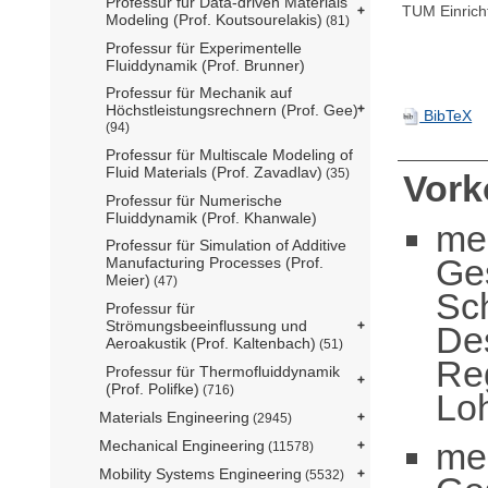
Professur für Data-driven Materials
TUM Einrich
Modeling (Prof. Koutsourelakis)
(81)
Professur für Experimentelle
Fluiddynamik (Prof. Brunner)
Professur für Mechanik auf
Höchstleistungsrechnern (Prof. Gee)
BibTeX
(94)
Professur für Multiscale Modeling of
Fluid Materials (Prof. Zavadlav)
(35)
Vor
Professur für Numerische
Fluiddynamik (Prof. Khanwale)
me
Professur für Simulation of Additive
Ge
Manufacturing Processes (Prof.
Meier)
(47)
Sc
Professur für
Strömungsbeeinflussung und
De
Aeroakustik (Prof. Kaltenbach)
(51)
Reg
Professur für Thermofluiddynamik
(Prof. Polifke)
(716)
Lo
Materials Engineering
(2945)
me
Mechanical Engineering
(11578)
Mobility Systems Engineering
(5532)