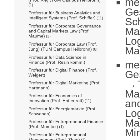
me
(1)
Ge
Professur für Business Analytics and
Intelligent Systems (Prof. Schiffer)
Sch
(11)
Professur für Corporate Governance
Ma
and Capital Markets Law (Prof.
Maume)
(3)
Log
Professur für Corporate Law (Prof.
Ma
Jung) (TUM Campus Heilbronn)
(6)
Professur für Data Science in
me
Finance (Prof. Resin komm.)
Professur für Digital Finance (Prof.
Ge
Weigert)
Professur für Digital Marketing (Prof.
Hartmann)
Ma
Professur für Economics of
an
Innovation (Prof. Hottenrott)
(11)
Professur für Energiemärkte (Prof.
Log
Schwenen)
Ma
Professur für Entrepreneurial Finance
(Prof. Momtaz)
(1)
Mi
Professur für Entrepreneurial
Management (Prof. Zhao)
(1)