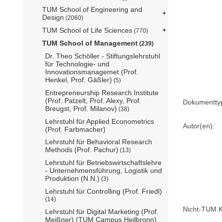
TUM School of Engineering and
Design
(2060)
TUM School of Life Sciences
(770)
TUM School of Management
(239)
Dr. Theo Schöller - Stiftungslehrstuhl
für Technologie- und
Innovationsmanagemet (Prof.
Henkel, Prof. Gäßler)
(5)
Entrepreneurship Research Institute
(Prof. Patzelt, Prof. Alexy, Prof.
Dokumentty
Breugst, Prof. Milanov)
(38)
Lehrstuhl für Applied Econometrics
Autor(en):
(Prof. Farbmacher)
Lehrstuhl für Behavioral Research
Methods (Prof. Pachur)
(13)
Lehrstuhl für Betriebswirtschaftslehre
- Unternehmensführung, Logistik und
Produktion (N.N.)
(3)
Lehrstuhl für Controlling (Prof. Friedl)
(14)
Nicht-TUM K
Lehrstuhl für Digital Marketing (Prof.
Meißner) (TUM Campus Heilbronn)