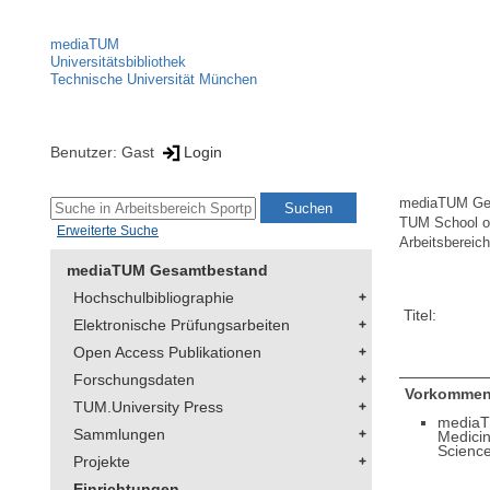
mediaTUM
Universitätsbibliothek
Technische Universität München
Benutzer: Gast
Login
mediaTUM Ge
TUM School of
Erweiterte Suche
Arbeitsbereich
mediaTUM Gesamtbestand
Hochschulbibliographie
Titel:
Elektronische Prüfungsarbeiten
Open Access Publikationen
Forschungsdaten
Vorkommen
TUM.University Press
mediaT
Sammlungen
Medici
Scienc
Projekte
Einrichtungen