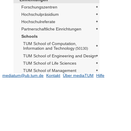
Forschungszentren
Hochschulpräsidium
Hochschulreferate
Partnerschaftliche Einrichtungen
Schools
TUM School of Computation,
Information and Technology
(50130)
TUM School of Engineering and Design
TUM School of Life Sciences
TUM School of Management
mediatum@ub.tum.de
Kontakt
Über mediaTUM
Hilfe
TUM School of Medicine and Health
Dekanat
(6)
Prüfungsarbeiten
(6374)
Departments
(55437)
2024
(21)
2026
(1)
2012
(29)
2025
(14)