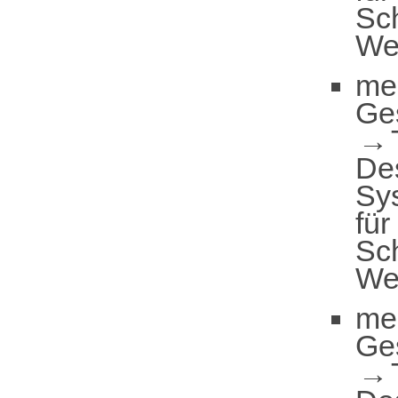
Sc
We
me
Ge
De
Sy
für
Sc
We
me
Ge