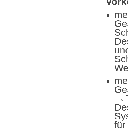
Vor
me
Ge
Sc
De
und
Sc
We
me
Ge
De
Sy
für