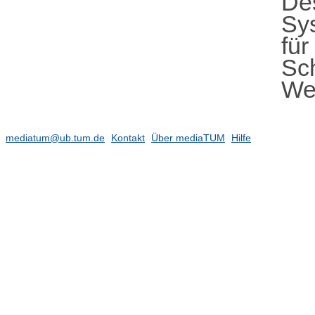
De
Sy
für
Sc
We
mediatum@ub.tum.de
Kontakt
Über mediaTUM
Hilfe