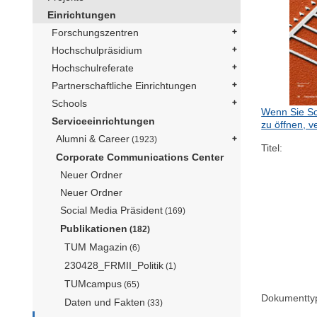
Einrichtungen
Forschungszentren
Hochschulpräsidium
Hochschulreferate
Partnerschaftliche Einrichtungen
Schools
Wenn Sie Sc
Serviceeinrichtungen
zu öffnen, v
Alumni & Career
(1923)
Titel:
Corporate Communications Center
Neuer Ordner
Neuer Ordner
Social Media Präsident
(169)
Publikationen
(182)
TUM Magazin
(6)
230428_FRMII_Politik
(1)
TUMcampus
(65)
Dokumentty
Daten und Fakten
(33)