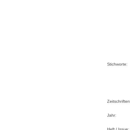
Stichworte:
Zeitschriftent
Jahr:
Heft / Issue: