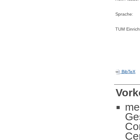
Sprache:
TUM Einrich
BibTeX
Vor
me
Ge
Co
Ce