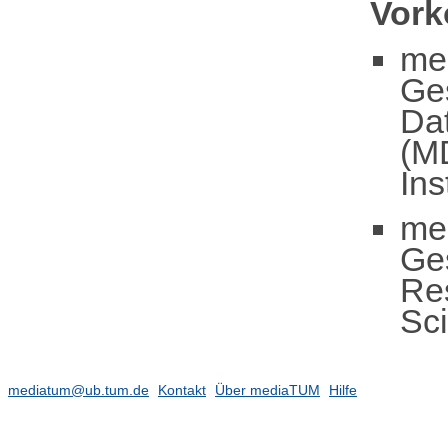
Vor
me
Ge
Dat
(M
Ins
me
Ge
Re
Sci
mediatum@ub.tum.de
Kontakt
Über mediaTUM
Hilfe