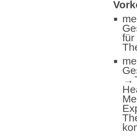
Vor
me
Ge
für
Th
me
Ge
He
Me
Ex
The
ko