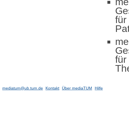
me
Ge
für
Pa
me
Ge
für
Th
mediatum@ub.tum.de
Kontakt
Über mediaTUM
Hilfe