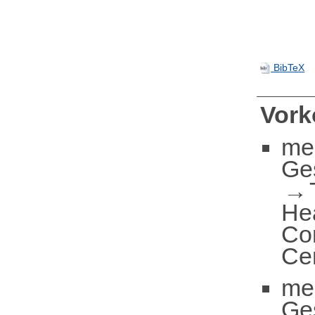
BibTeX
Vor
me
Ge
He
Co
Ce
me
Ge