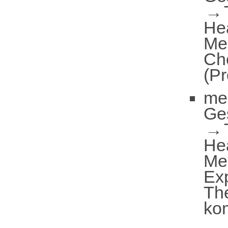
He
Me
Ch
(Pr
me
Ge
He
Me
Ex
The
ko