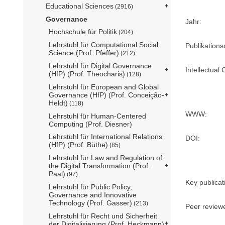
Educational Sciences
(2916)
Governance
Jahr:
Hochschule für Politik
(204)
Lehrstuhl für Computational Social
Publikation
Science (Prof. Pfeffer)
(212)
Lehrstuhl für Digital Governance
Intellectual 
(HfP) (Prof. Theocharis)
(128)
Lehrstuhl für European and Global
Governance (HfP) (Prof. Conceição-
Heldt)
(118)
WWW:
Lehrstuhl für Human-Centered
Computing (Prof. Diesner)
Lehrstuhl für International Relations
DOI:
(HfP) (Prof. Büthe)
(85)
Lehrstuhl für Law and Regulation of
the Digital Transformation (Prof.
Paal)
(97)
Key publicat
Lehrstuhl für Public Policy,
Governance and Innovative
Technology (Prof. Gasser)
(213)
Peer review
Lehrstuhl für Recht und Sicherheit
der Digitalisierung (Prof. Heckmann)