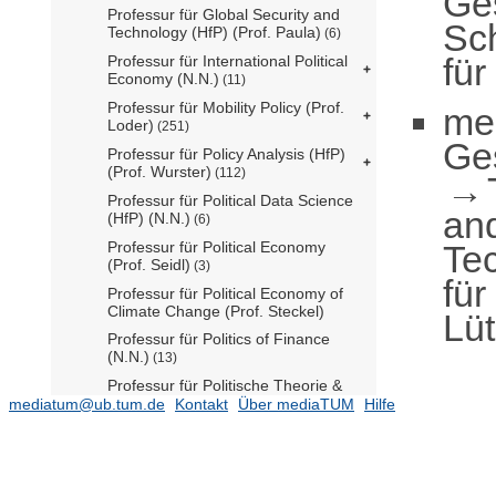
Ge
Professur für Global Security and
Sc
Technology (HfP) (Prof. Paula)
(6)
für
Professur für International Political
Economy (N.N.)
(11)
Professur für Mobility Policy (Prof.
me
Loder)
(251)
Ge
Professur für Policy Analysis (HfP)
(Prof. Wurster)
(112)
Professur für Political Data Science
an
(HfP) (N.N.)
(6)
Te
Professur für Political Economy
(Prof. Seidl)
(3)
für
Professur für Political Economy of
Climate Change (Prof. Steckel)
Lü
Professur für Politics of Finance
(N.N.)
(13)
Professur für Politische Theorie &
Philosophie (Prof. Westphal)
mediatum@ub.tum.de
Kontakt
Über mediaTUM
Hilfe
(14)
Professur für Politische
Wissenschaft (Prof. Hofmann)
Professur für Public Policy for the
Green Transition (Prof. Egli)
(173)