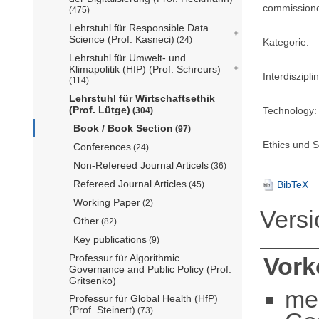
commission
(475)
Lehrstuhl für Responsible Data
Science (Prof. Kasneci)
(24)
Kategorie:
Lehrstuhl für Umwelt- und
Klimapolitik (HfP) (Prof. Schreurs)
Interdisziplin
(114)
Lehrstuhl für Wirtschaftsethik
(Prof. Lütge)
Technology:
(304)
Book / Book Section
(97)
Ethics und Su
Conferences
(24)
Non-Refereed Journal Articels
(36)
Refereed Journal Articles
BibTeX
(45)
Working Paper
(2)
Vers
Other
(82)
Key publications
(9)
Professur für Algorithmic
Vor
Governance and Public Policy (Prof.
Gritsenko)
me
Professur für Global Health (HfP)
(Prof. Steinert)
(73)