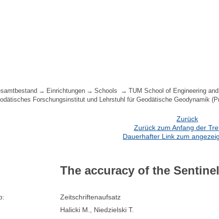
samtbestand
Einrichtungen
Schools
TUM School of Engineering and
dätisches Forschungsinstitut und Lehrstuhl für Geodätische Geodynamik (Pr
Zurück
Zurück zum Anfang der Treff
Dauerhafter Link zum angezeig
The accuracy of the Sentinel
p:
Zeitschriftenaufsatz
Halicki M., Niedzielski T.