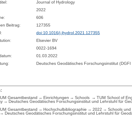
itel:
Journal of Hydrology
2022
me:
606
en Beitrag:
127355
I:
doi:10.1016/j.jhydrol.2021.127355
tution:
Elsevier BV
0022-1694
sdatum:
01.03.2022
tung:
Deutsches Geodätisches Forschungsinstitut (DGF
:
UM Gesamtbestand
Einrichtungen
Schools
TUM School of Eng
sy
Deutsches Geodätisches Forschungsinstitut und Lehrstuhl für Geo
UM Gesamtbestand
Hochschulbibliographie
2022
Schools und 
Deutsches Geodätisches Forschungsinstitut und Lehrstuhl für Geodä