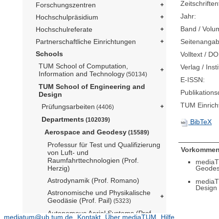
Zeitschriftent
Forschungszentren
Jahr:
Hochschulpräsidium
Band / Volu
Hochschulreferate
Partnerschaftliche Einrichtungen
Seitenangab
Schools
Volltext / DO
TUM School of Computation,
Verlag / Insti
Information and Technology
(50134)
E-ISSN:
TUM School of Engineering and
Publikation
Design
TUM Einrich
Prüfungsarbeiten
(4406)
Departments
(102039)
BibTeX
Aerospace and Geodesy
(15589)
Professur für Test und Qualifizierung
Vorkommen
von Luft- und
Raumfahrttechnologien (Prof.
mediaT
Geode
Herzig)
Astrodynamik (Prof. Romano)
mediaT
Design
Astronomische und Physikalische
Geodäsie (Prof. Pail)
(5323)
Autonomous Aerial Systems (Prof.
mediatum@ub.tum.de
Kontakt
Über mediaTUM
Hilfe