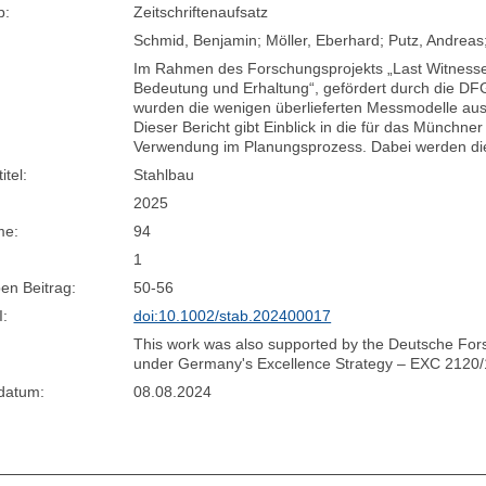
p:
Zeitschriftenaufsatz
Schmid, Benjamin; Möller, Eberhard; Putz, Andreas;
Im Rahmen des Forschungsprojekts „Last Witnesse
Bedeutung und Erhaltung“, gefördert durch die D
wurden die wenigen überlieferten Messmodelle aus
Dieser Bericht gibt Einblick in die für das Münch
Verwendung im Planungsprozess. Dabei werden di
itel:
Stahlbau
2025
me:
94
1
en Beitrag:
50-56
I:
doi:10.1002/stab.202400017
This work was also supported by the Deutsche F
under Germany's Excellence Strategy – EXC 2120
sdatum:
08.08.2024