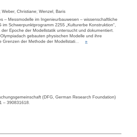
 Weber, Christiane; Wenzel, Baris
s – Messmodelle im Ingenieurbauwesen – wissenschaftliche
FG im Schwerpunktprogramm 2255 „Kulturerbe Konstruktion“,
 der Epoche der Modellstatik untersucht und dokumentiert.
ner Olympiadach gebauten physischen Modelle und ihre
e Grenzen der Methode der Modellstati...
»
orschungsgemeinschaft (DFG, German Research Foundation)
/1 – 390831618.