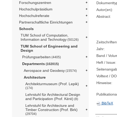
Forschungszentren
Dokumentty
Hochschulpräsidium
Autor(en):
Hochschulreferate
Abstract:
Partnerschaftliche Einrichtungen
Schools
TUM School of Computation,
Information and Technology
(50126)
Zeitschriftent
TUM School of Engineering and
Jahr:
Design
Band / Volu
Prüfungsarbeiten
(4405)
Heft / Issue:
Departments
(102015)
Seitenangab
Aerospace and Geodesy
(15574)
Volltext / DO
Architecture
Hinweise:
Architekturmuseum (Prof. Lepik)
(174)
Publikation
Lehrstuhl für Architectural Design
and Participation (Prof. Kéré)
(8)
BibTeX
Lehrstuhl für Architecture and
Timber Construction (Prof. Birk)
(29704)