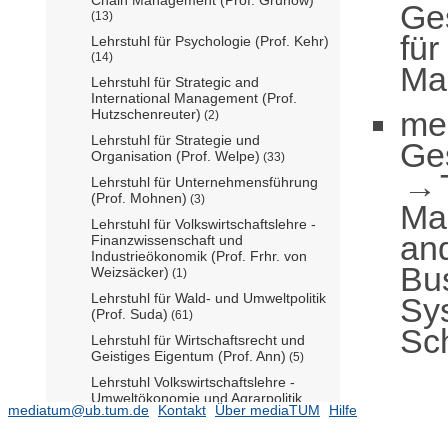
Ge
(13)
für
Lehrstuhl für Psychologie (Prof. Kehr)
(14)
Man
Lehrstuhl für Strategic and
International Management (Prof.
me
Hutzschenreuter)
(2)
Lehrstuhl für Strategie und
Ge
Organisation (Prof. Welpe)
(33)
Lehrstuhl für Unternehmensführung
(Prof. Mohnen)
(3)
Ma
Lehrstuhl für Volkswirtschaftslehre -
an
Finanzwissenschaft und
Industrieökonomik (Prof. Frhr. von
Bus
Weizsäcker)
(1)
Lehrstuhl für Wald- und Umweltpolitik
Sys
(Prof. Suda)
(61)
Sch
Lehrstuhl für Wirtschaftsrecht und
Geistiges Eigentum (Prof. Ann)
(5)
Lehrstuhl Volkswirtschaftslehre -
Umweltökonomie und Agrarpolitik
mediatum@ub.tum.de
Kontakt
Über mediaTUM
Hilfe
(Prof. Roosen komm.)
(1)
Professorship Corporate Governance