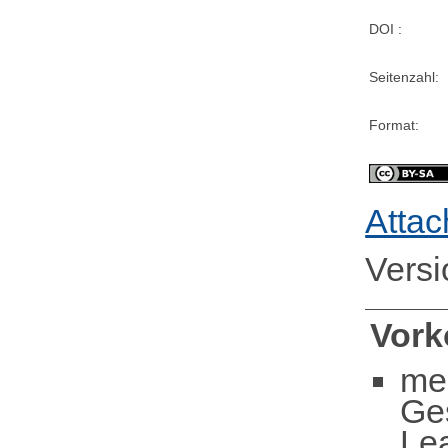
DOI :
Seitenzahl:
Format:
Attac
Vers
Vor
me
Ge
Le