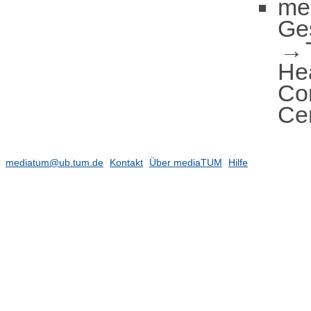
me
Ge
He
Co
Ce
mediatum@ub.tum.de
Kontakt
Über mediaTUM
Hilfe