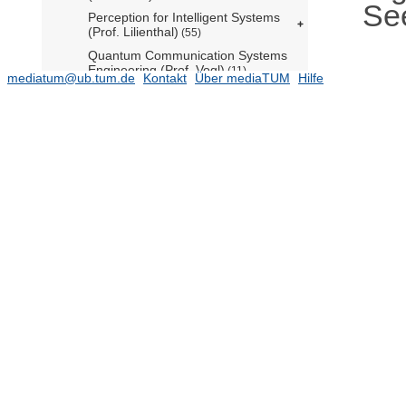
Se
Perception for Intelligent Systems
(Prof. Lilienthal)
(55)
Quantum Communication Systems
Engineering (Prof. Vogl)
(11)
mediatum@ub.tum.de
Kontakt
Über mediaTUM
Hilfe
Realzeit-Computersysteme (Prof.
Wille komm.)
(619)
Robotik und Systemintelligenz (Prof.
König komm.)
(434)
Sicherheit in der Informationstechnik
(Prof. Sigl)
(349)
Sicherheit, Performanz und
Zuverlässigkeit für lernende
Systeme (Prof. Schoellig)
Steuerungs- und Regelungstechnik
(Prof. Buss)
Theoretische Informationstechnik
(Prof. Boche)
(1188)
Computer Science
(8044)
Electrical Engineering
(7249)
Mathematics
(5665)
Bilddatenbank CIT
(6)