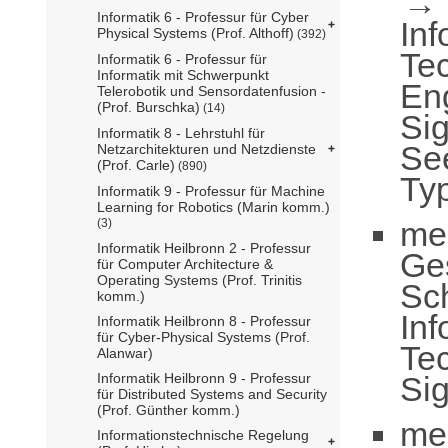
Informatik 6 - Professur für Cyber
Inf
Physical Systems (Prof. Althoff)
(392)
Te
Informatik 6 - Professur für
Informatik mit Schwerpunkt
En
Telerobotik und Sensordatenfusion -
(Prof. Burschka)
(14)
Sig
Informatik 8 - Lehrstuhl für
Se
Netzarchitekturen und Netzdienste
(Prof. Carle)
(890)
Ty
Informatik 9 - Professur für Machine
Learning for Robotics (Marin komm.)
me
(3)
Informatik Heilbronn 2 - Professur
Ge
für Computer Architecture &
Operating Systems (Prof. Trinitis
Sc
komm.)
Inf
Informatik Heilbronn 8 - Professur
für Cyber-Physical Systems (Prof.
Te
Alanwar)
Sig
Informatik Heilbronn 9 - Professur
für Distributed Systems and Security
(Prof. Günther komm.)
me
Informationstechnische Regelung