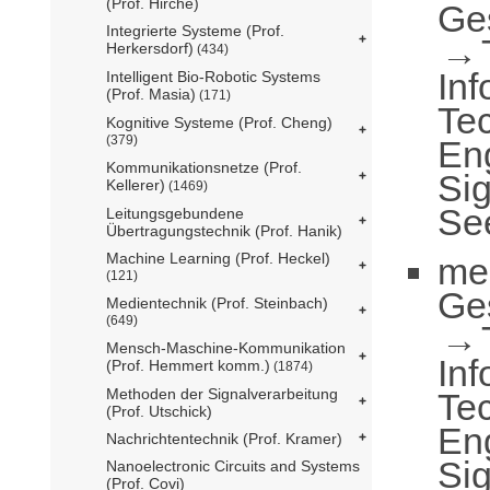
(Prof. Hirche)
Ge
Integrierte Systeme (Prof.
Herkersdorf)
(434)
Inf
Intelligent Bio-Robotic Systems
(Prof. Masia)
(171)
Te
Kognitive Systeme (Prof. Cheng)
(379)
En
Kommunikationsnetze (Prof.
Sig
Kellerer)
(1469)
Se
Leitungsgebundene
Übertragungstechnik (Prof. Hanik)
Machine Learning (Prof. Heckel)
me
(121)
Ge
Medientechnik (Prof. Steinbach)
(649)
Mensch-Maschine-Kommunikation
Inf
(Prof. Hemmert komm.)
(1874)
Methoden der Signalverarbeitung
Te
(Prof. Utschick)
En
Nachrichtentechnik (Prof. Kramer)
Sig
Nanoelectronic Circuits and Systems
(Prof. Covi)