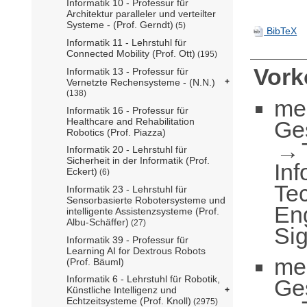
Informatik 10 - Professur für
Architektur paralleler und verteilter
Systeme - (Prof. Gerndt)
(5)
BibTeX
Informatik 11 - Lehrstuhl für
Connected Mobility (Prof. Ott)
(195)
Vor
Informatik 13 - Professur für
Vernetzte Rechensysteme - (N.N.)
(138)
me
Informatik 16 - Professur für
Healthcare and Rehabilitation
Ge
Robotics (Prof. Piazza)
Informatik 20 - Lehrstuhl für
Sicherheit in der Informatik (Prof.
Inf
Eckert)
(6)
Te
Informatik 23 - Lehrstuhl für
Sensorbasierte Robotersysteme und
En
intelligente Assistenzsysteme (Prof.
Albu-Schäffer)
(27)
Sig
Informatik 39 - Professur für
Learning AI for Dextrous Robots
me
(Prof. Bäuml)
Informatik 6 - Lehrstuhl für Robotik,
Ge
Künstliche Intelligenz und
Echtzeitsysteme (Prof. Knoll)
(2975)