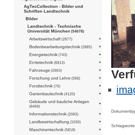
AgTecCollection - Bilder und
Schriften Landtechnik
Bilder
Landtechnik - Technische
Universität München
(54078)
Arbeitswirtschaft
(2877)
Bodenbearbeitungstechnik
(2885)
Energietechnik
(743)
Erntetechnik
(6813)
Ver
Fahrzeuge
(2663)
Forschung und Lehre
(568)
Forsttechnik
ima
(70)
Gartenbautechnik
(4120)
Gebäude und bauliche Anlagen
(6469)
Dokumentty
Informationstechnik
(2083)
Landbewirtschaftung
(1030)
Schlagworte
Maschinentechnik
(5819)