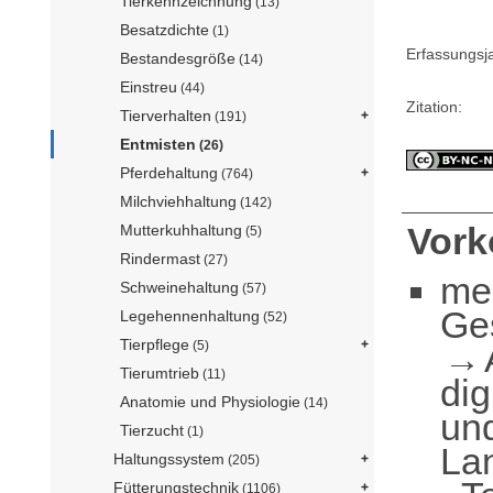
Tierkennzeichnung
(13)
Besatzdichte
(1)
Erfassungsj
Bestandesgröße
(14)
Einstreu
(44)
Zitation:
Tierverhalten
(191)
Entmisten
(26)
Pferdehaltung
(764)
Milchviehhaltung
(142)
Vor
Mutterkuhhaltung
(5)
Rindermast
(27)
me
Schweinehaltung
(57)
Ge
Legehennenhaltung
(52)
Tierpflege
(5)
Tierumtrieb
(11)
dig
Anatomie und Physiologie
(14)
und
Tierzucht
(1)
La
Haltungssystem
(205)
Fütterungstechnik
(1106)