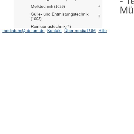
- T
Melktechnik
Mü
(1629)
Gülle- und Entmistungstechnik
(1003)
Reinigungstechnik
(4)
mediatum@ub.tum.de
Kontakt
Über mediaTUM
Hilfe
Weidetechnik
(128)
Hygiene und Pathologie
(140)
Umwelttechnik
(355)
Weinbautechnik
(172)
Agrartechnik - Humboldt Universität
Berlin
(5232)
Schriften
Filme & Videos
Forschungsdaten
Lehrstuhl für Agrarsystemtechnik
Lehrstuhl für Agrarmechatronik
ATB-Collection
Architekturmuseum - Sammlung
Bild-Sammlungen