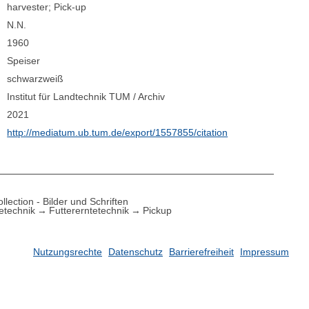
harvester; Pick-up
N.N.
1960
Speiser
schwarzweiß
Institut für Landtechnik TUM / Archiv
2021
http://mediatum.ub.tum.de/export/1557855/citation
lection - Bilder und Schriften
etechnik
Futtererntetechnik
Pickup
Nutzungsrechte
Datenschutz
Barrierefreiheit
Impressum