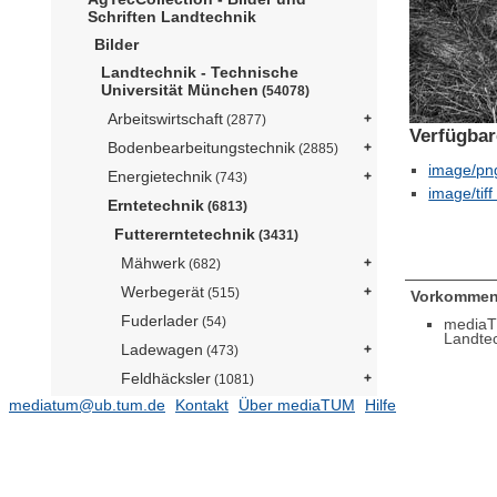
Schriften Landtechnik
Bilder
Landtechnik - Technische
Universität München
(54078)
Arbeitswirtschaft
(2877)
Verfügbar
Bodenbearbeitungstechnik
(2885)
image/pn
Energietechnik
(743)
image/tiff
Erntetechnik
(6813)
Futtererntetechnik
(3431)
Mähwerk
(682)
Werbegerät
(515)
Vorkommen
Fuderlader
(54)
mediaT
Landte
Ladewagen
(473)
Feldhäcksler
(1081)
mediatum@ub.tum.de
Kontakt
Über mediaTUM
Hilfe
Ballenpresse
(485)
Brikettiertechnik
(22)
Mattenpresse
(11)
Siloschwanz
(11)