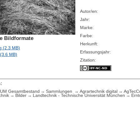
Autor/en:
Jahr:
Marke:
Farbe:
e Bildformate
Herkunft:
g (2.3 MB)
Erfassungsjahr:
 (3.6 MB)
Zitation:
:
UM Gesamtbestand
Sammlungen
Agrartechnik digital
AgTecCol
chnik
Bilder
Landtechnik - Technische Universität München
Ernt