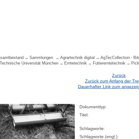
samtbestand
Sammlungen
Agrartechnik digital
AgTecCollection - Bil
 Technische Universität München
Erntetechnik
Futtererntetechnik
Pic
Zurück
Zurück zum Anfang der Treff
Dauerhafter Link zum angezeig
Dokumenttyp:
Titel:
Schlagworte:
Schlagworte (engl.):